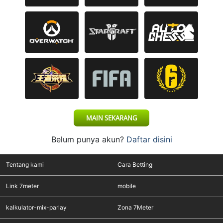
MAIN SEKARANG
Belum punya akun?
Daftar disini
Tentang kami
Cara Betting
Link 7meter
mobile
kalkulator-mix-parlay
Zona 7Meter