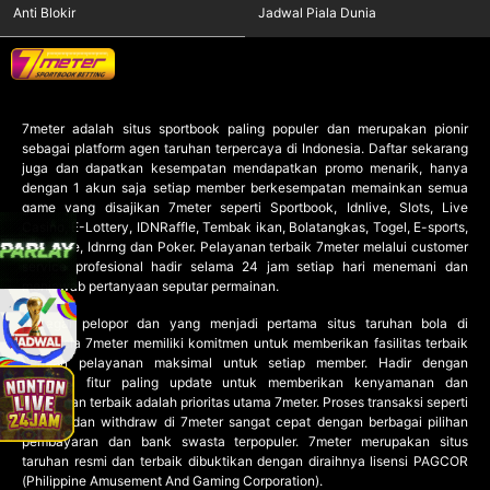
Anti Blokir
Jadwal Piala Dunia
7meter
adalah situs sportbook paling populer dan merupakan pionir
sebagai platform agen taruhan terpercaya di Indonesia. Daftar sekarang
juga dan dapatkan kesempatan mendapatkan promo menarik, hanya
dengan 1 akun saja setiap member berkesempatan memainkan semua
game yang disajikan 7meter seperti Sportbook, Idnlive, Slots, Live
Casino, E-Lottery, IDNRaffle, Tembak ikan, Bolatangkas, Togel, E-sports,
IDNTrade, Idnrng dan Poker. Pelayanan terbaik 7meter melalui customer
service profesional hadir selama 24 jam setiap hari menemani dan
menjawab pertanyaan seputar permainan.
Sebagai pelopor dan yang menjadi pertama situs taruhan bola di
Indonesia 7meter memiliki komitmen untuk memberikan fasilitas terbaik
dengan pelayanan maksimal untuk setiap member. Hadir dengan
berbagai fitur paling update untuk memberikan kenyamanan dan
keamanan terbaik adalah prioritas utama 7meter. Proses transaksi seperti
deposit dan withdraw di 7meter sangat cepat dengan berbagai pilihan
pembayaran dan bank swasta terpopuler. 7meter merupakan situs
taruhan resmi dan terbaik dibuktikan dengan diraihnya lisensi PAGCOR
(Philippine Amusement And Gaming Corporation).