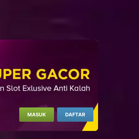
MASUK
DAFTAR