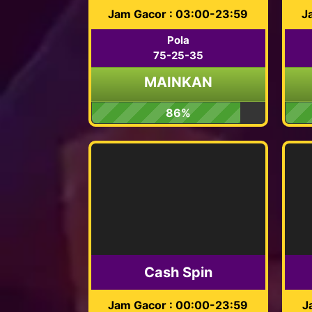
Jam Gacor : 03:00-23:59
J
Pola
75-25-35
MAINKAN
85%
Cash Spin
Jam Gacor : 00:00-23:59
J