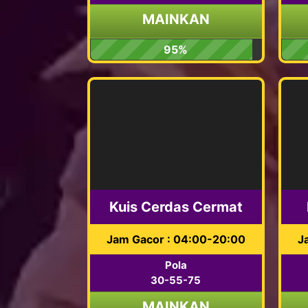
MAINKAN
85%
Kuis Cerdas Cermat
Jam Gacor : 04:00-20:00
J
Pola
30-55-75
MAINKAN