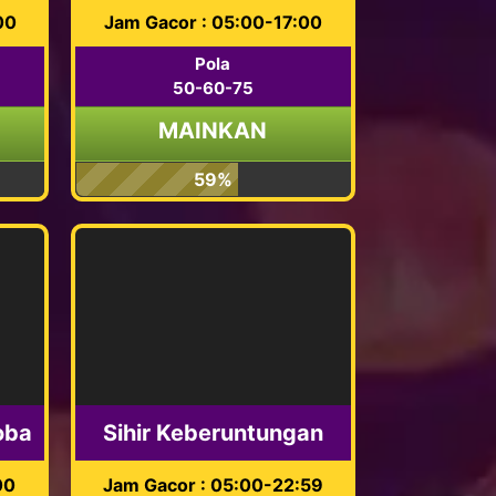
00
Jam Gacor : 05:00-17:00
Pola
50-60-75
MAINKAN
62%
oba
Sihir Keberuntungan
00
Jam Gacor : 05:00-22:59