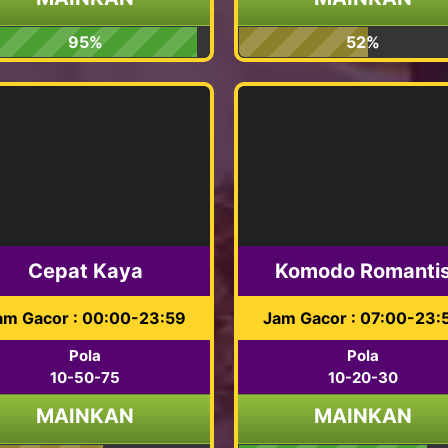
97%
81%
Cepat Kaya
Komodo Romanti
am Gacor : 00:00-23:59
Jam Gacor : 07:00-23:
Pola
Pola
10-50-75
10-20-30
MAINKAN
MAINKAN