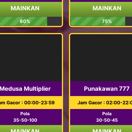
MAINKAN
MAINKAN
96%
94%
Medusa Multiplier
Punakawan 777
am Gacor : 00:00-23:59
Jam Gacor : 02:00-22:
Pola
Pola
35-50-100
30-50-45
MAINKAN
MAINKAN