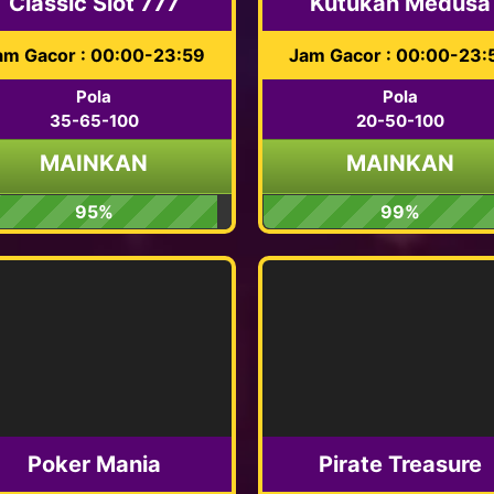
Classic Slot 777
Kutukan Medusa
am Gacor : 00:00-23:59
Jam Gacor : 00:00-23:
Pola
Pola
35-65-100
20-50-100
MAINKAN
MAINKAN
95%
95%
Poker Mania
Pirate Treasure